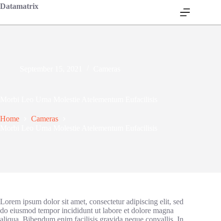
Skip
Datamatrix
to
content
September 15, 2021
Cameras
Morbi Leo Urna Molestie Atelementum Eufacilisis
Home
Cameras
Morbi Leo Urna Molestie Atelementum Eufacilisis
Lorem ipsum dolor sit amet, consectetur adipiscing elit, sed
do eiusmod tempor incididunt ut labore et dolore magna
aliqua. Bibendum enim facilisis gravida neque convallis. In