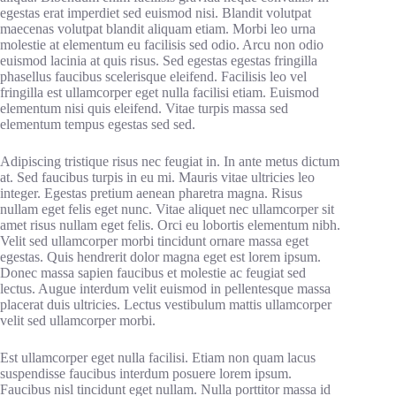
egestas erat imperdiet sed euismod nisi. Blandit volutpat
maecenas volutpat blandit aliquam etiam. Morbi leo urna
molestie at elementum eu facilisis sed odio. Arcu non odio
euismod lacinia at quis risus. Sed egestas egestas fringilla
phasellus faucibus scelerisque eleifend. Facilisis leo vel
fringilla est ullamcorper eget nulla facilisi etiam. Euismod
elementum nisi quis eleifend. Vitae turpis massa sed
elementum tempus egestas sed sed.
Adipiscing tristique risus nec feugiat in. In ante metus dictum
at. Sed faucibus turpis in eu mi. Mauris vitae ultricies leo
integer. Egestas pretium aenean pharetra magna. Risus
nullam eget felis eget nunc. Vitae aliquet nec ullamcorper sit
amet risus nullam eget felis. Orci eu lobortis elementum nibh.
Velit sed ullamcorper morbi tincidunt ornare massa eget
egestas. Quis hendrerit dolor magna eget est lorem ipsum.
Donec massa sapien faucibus et molestie ac feugiat sed
lectus. Augue interdum velit euismod in pellentesque massa
placerat duis ultricies. Lectus vestibulum mattis ullamcorper
velit sed ullamcorper morbi.
Est ullamcorper eget nulla facilisi. Etiam non quam lacus
suspendisse faucibus interdum posuere lorem ipsum.
Faucibus nisl tincidunt eget nullam. Nulla porttitor massa id