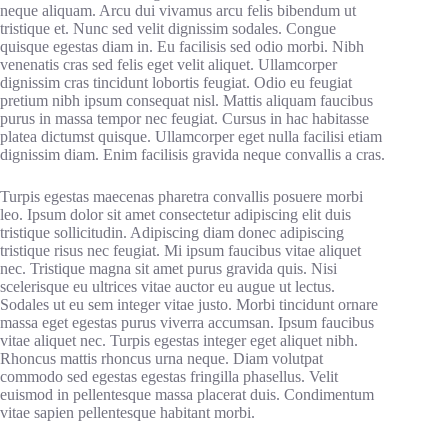
neque aliquam. Arcu dui vivamus arcu felis bibendum ut
tristique et. Nunc sed velit dignissim sodales. Congue
quisque egestas diam in. Eu facilisis sed odio morbi. Nibh
venenatis cras sed felis eget velit aliquet. Ullamcorper
dignissim cras tincidunt lobortis feugiat. Odio eu feugiat
pretium nibh ipsum consequat nisl. Mattis aliquam faucibus
purus in massa tempor nec feugiat. Cursus in hac habitasse
platea dictumst quisque. Ullamcorper eget nulla facilisi etiam
dignissim diam. Enim facilisis gravida neque convallis a cras.
Turpis egestas maecenas pharetra convallis posuere morbi
leo. Ipsum dolor sit amet consectetur adipiscing elit duis
tristique sollicitudin. Adipiscing diam donec adipiscing
tristique risus nec feugiat. Mi ipsum faucibus vitae aliquet
nec. Tristique magna sit amet purus gravida quis. Nisi
scelerisque eu ultrices vitae auctor eu augue ut lectus.
Sodales ut eu sem integer vitae justo. Morbi tincidunt ornare
massa eget egestas purus viverra accumsan. Ipsum faucibus
vitae aliquet nec. Turpis egestas integer eget aliquet nibh.
Rhoncus mattis rhoncus urna neque. Diam volutpat
commodo sed egestas egestas fringilla phasellus. Velit
euismod in pellentesque massa placerat duis. Condimentum
vitae sapien pellentesque habitant morbi.